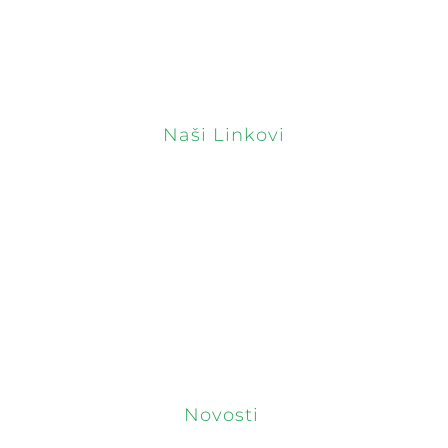
Vlasnik: Tomo Delač
Naši Linkovi
Naslovnica
O Nama
Cijene I Uvjeti
Obavijesti
Kontakti
Novosti