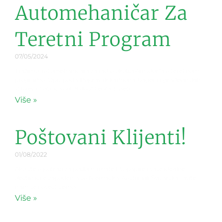
Automehaničar Za
Teretni Program
07/05/2024
Tražimo automehaničara za rad u okolici Arnsdorfa u teretnom
programu. Opis posla: Popravak kamiona, bagera i građevinskih
strojeva. Satnica od 18 do 20 eura. Uvjeti:
Više »
Poštovani Klijenti!
01/08/2022
Ako ste u potrazi za poslom, imate EU papire i vaše idealne
destinacije zaposlenja su Njemačka, Austrija ili Švicarska, javite
nam se i uvest ćemo
Više »