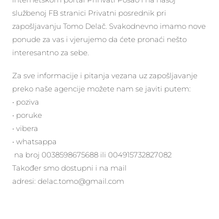
službenoj FB stranici Privatni posrednik pri
zapošljavanju Tomo Delač. Svakodnevno imamo nove
ponude za vas i vjerujemo da ćete pronaći nešto
interesantno za sebe.
Za sve informacije i pitanja vezana uz zapošljavanje
preko naše agencije možete nam se javiti putem:
• poziva
• poruke
• vibera
• whatsappa
na broj 0038598675688 ili 004915732827082
Također smo dostupni i na mail
adresi: delac.tomo@gmail.com